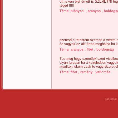
ott is van élet én ott is SZERETNI fog
téged !!!!!
Téma:
hiányzol
,
aranyos
,
boldogs
szeresd a tetestem szeresd a vérem 
én vagyok az aki érted meghalna ha 
Téma:
aranyos
,
flört
,
boldogság
Tud meg hogy szeretlek ezert viselke
olyan furcsan ha a kozeledben vagyo
imadlak nekem csak te vagy!Szeretle
Téma:
flört
,
remény
,
vallomás