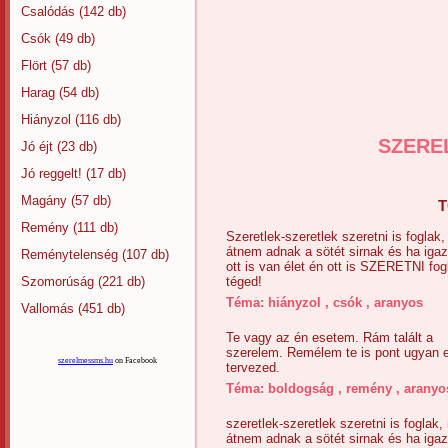
Csalódás
(142 db)
Csók
(49 db)
Flört
(57 db)
Harag
(54 db)
Hiányzol
(116 db)
SZERE
Jó éjt
(23 db)
Jó reggelt!
(17 db)
Magány
(57 db)
T
Remény
(111 db)
Szeretlek-szeretlek szeretni is foglak,
átnem adnak a sötét sirnak és ha iga
Reménytelenség
(107 db)
ott is van élet én ott is SZERETNI fog
Szomorúság
(221 db)
téged!
Téma:
hiányzol
,
csók
,
aranyos
Vallomás
(451 db)
Te vagy az én esetem. Rám talált a
szerelem. Remélem te is pont ugyan 
szerelmessms.hu
on Facebook
tervezed.
Téma:
boldogság
,
remény
,
aranyo
szeretlek-szeretlek szeretni is foglak,
átnem adnak a sötét sirnak és ha iga